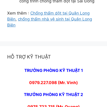
công trình chống thấm dột tại Sài Đồng
Xem thêm :
Chống thấm dột tại Quận Long
Biên
,
chống thấm nhà vệ sinh tại Quận Long
Biên
HỖ TRỢ KỸ THUẬT
TRƯỞNG PHÒNG KỸ THUẬT 1
0979.227.098 (Mr. Vinh)
TRƯỞNG PHÒNG KỸ THUẬT 2
0975.723.715 (Mr. Quang)