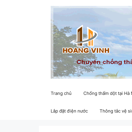
Chuyển
đến
nội
dung
Trang chủ
Chống thấm dột tại Hà
Lắp đặt điện nước
Thông tắc vệ s