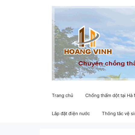
Chuyển
đến
nội
dung
Trang chủ
Chống thấm dột tại Hà
Lắp đặt điện nước
Thông tắc vệ s