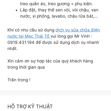
treo quần áo, treo gương + phụ kiện.
Lắp đặt, thay thế sen vòi, vòi chậu, van
nước, xi phông, lavabo, chậu rửa bát,…
Khi có nhu cầu sử dụng
dịch vụ sửa chữa điện
nước tại Mạc Thái Tổ
vui lòng gọi Mr Vinh :
0919.431.194 để được sử dụng dịch vụ nhanh
nhất.
Xin cảm ơn sự hợp tác của quý khách hàng
trong thời gian qua
Trân trọng !
HỖ TRỢ KỸ THUẬT