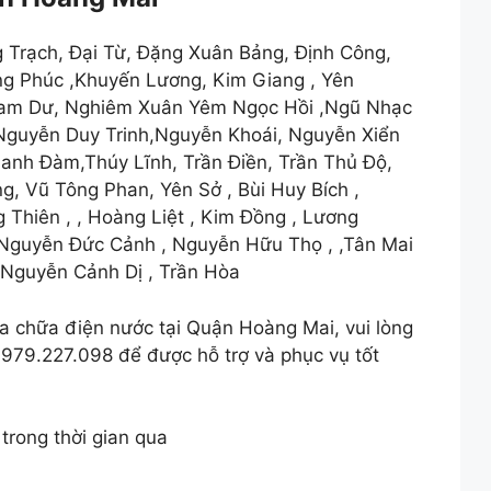
 Trạch, Đại Từ, Đặng Xuân Bảng, Định Công,
ng Phúc ,Khuyến Lương, Kim Giang , Yên
 Nam Dư, Nghiêm Xuân Yêm Ngọc Hồi ,Ngũ Nhạc
 ,Nguyễn Duy Trinh,Nguyễn Khoái, Nguyễn Xiển
hanh Đàm,Thúy Lĩnh, Trần Điền, Trần Thủ Độ,
g, Vũ Tông Phan, Yên Sở , Bùi Huy Bích ,
Thiên , , Hoàng Liệt , Kim Đồng , Lương
 Nguyễn Đức Cảnh , Nguyễn Hữu Thọ , ,Tân Mai
, Nguyễn Cảnh Dị , Trần Hòa
a chữa điện nước tại Quận Hoàng Mai, vui lòng
 0979.227.098 để được hỗ trợ và phục vụ tốt
trong thời gian qua