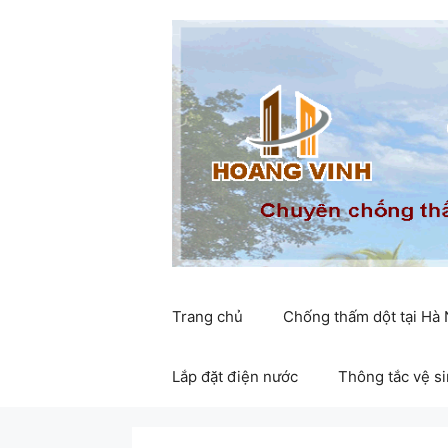
Chuyển
đến
nội
dung
Trang chủ
Chống thấm dột tại Hà
Lắp đặt điện nước
Thông tắc vệ s