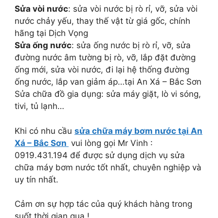
Sửa vòi nước
: sửa vòi nước bị rò rỉ, vỡ, sửa vòi
nước chảy yếu, thay thế vật từ giá gốc, chính
hãng tại Dịch Vọng
Sửa ống nước
: sửa ống nước bị rò rỉ, vỡ, sửa
đường nước âm tường bị rò, vỡ, lắp đặt đường
ống mới, sửa vòi nước, đi lại hệ thống đường
ống nước, lắp van giảm áp…tại An Xá – Bắc Sơn
Sửa chữa đồ gia dụng: sửa máy giặt, lò vi sóng,
tivi, tủ lạnh…
Khi có nhu cầu
sửa chữa máy bơm nước tại An
Xá – Bắc Sơn
vui lòng gọi Mr Vinh :
0919.431.194 để được sử dụng dịch vụ sửa
chữa máy bơm nước tốt nhất, chuyên nghiệp và
uy tín nhất.
Cảm ơn sự hợp tác của quý khách hàng trong
suốt thời gian qua !