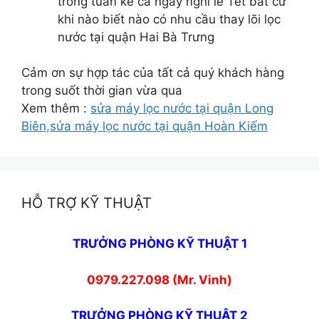
trong tuần kể cả ngày nghỉ lễ Tết bất cứ
khi nào biết nào có nhu cầu thay lõi lọc
nước tại quận Hai Bà Trưng
Cảm ơn sự hợp tác của tất cả quý khách hàng
trong suốt thời gian vừa qua
Xem thêm :
sửa máy lọc nước tại quận Long
Biên,
sửa máy lọc nước tại quận Hoàn Kiếm
HỖ TRỢ KỸ THUẬT
TRƯỞNG PHÒNG KỸ THUẬT 1
0979.227.098 (Mr. Vinh)
TRƯỞNG PHÒNG KỸ THUẬT 2