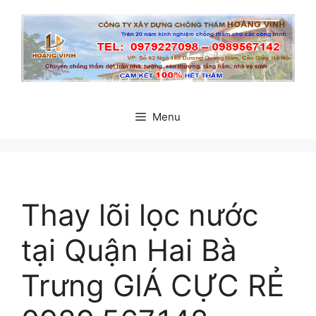
Chuyển
đến
nội
dung
Menu
Thay lõi lọc nước
tại Quận Hai Bà
Trưng GIÁ CỰC RẺ