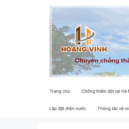
Chuyển
đến
nội
dung
Trang chủ
Chống thấm dột tại Hà
Lắp đặt điện nước
Thông tắc vệ s