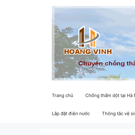
Chuyển
đến
nội
dung
Trang chủ
Chống thấm dột tại Hà
Lắp đặt điện nước
Thông tắc vệ s