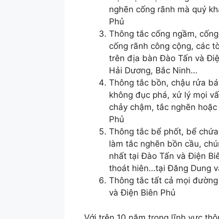
nghẽn cống rãnh mà quý khá
Phủ
Thông tắc cống ngầm, cống
cống rãnh công cộng, các t
trên địa bàn Đào Tấn và Đi
Hải Dương, Bắc Ninh…
Thông tắc bồn, chậu rửa bá
không đục phá, xử lý mọi v
chảy chậm, tắc nghẽn hoặc b
Phủ
Thông tắc bể phốt, bể chứa,
làm tắc nghẽn bồn cầu, chú
nhất tại Đào Tấn và Điện B
thoát hiên…tại Đăng Dung v
Thông tắc tất cả mọi đường 
và Điện Biên Phủ
Với trên 10 năm trong lĩnh vực thô