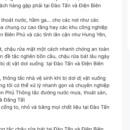
ch hàng gặp phải tại Đào Tấn và Điện Biên
 thoát nước, hầm ga… cho các nơi như các
òa chung cư cao tầng hay các khu công nghiệp
ện Biên Phủ và các tỉnh lân cận như Hưng Yên,
t, chậu rửa mặt một cách nhanh chóng an toàn
ấn đề tắc nghẽn bồn cầu, chậu rửa bát lâu ngày
ị dị vật dơi xuống tại Đào Tấn và Điện Biên
 thông tắc nhà vệ sinh khi bị dơi dị vật xuống
ng tôi có thể xử lý nhanh gọn và chuyên nghiệp
iên Phủ Thông tắc đường nước mưa, thoát sàn,
à Đăng Tất
cống to, nhỏ và bằng mọi chất liệu tại Đào Tấn
ng tắc chậu rửa bát tại Đào Tấn và Điện Biên