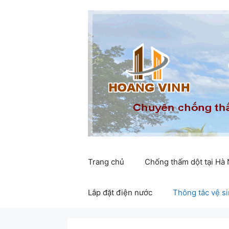
Chuyển
đến
nội
dung
Trang chủ
Chống thấm dột tại Hà
Lắp đặt điện nước
Thông tắc vệ s