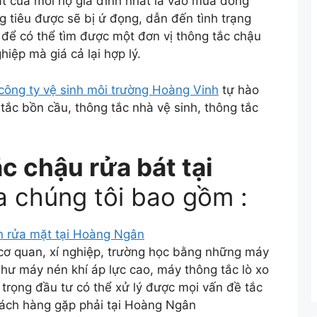
át của mỗi hộ gia đình nhất là vào mùa đông
g tiêu được sẽ bị ứ đọng, dẫn đến tình trạng
 để có thể tìm được một đơn vị thông tắc chậu
iệp mà giá cả lại hợp lý.
công ty vệ sinh môi trường Hoàng Vinh
tự hào
g tắc bồn cầu, thông tắc nhà vệ sinh, thông tắc
c chậu rửa bát tại
 chúng tôi bao gồm :
n rửa mặt tại Hoàng Ngân
 cơ quan, xí nghiệp, trường học bằng những máy
 như máy nén khí áp lực cao, máy thông tắc lò xo
 trọng đầu tư có thể xử lý được mọi vấn đề tắc
ách hàng gặp phải tại Hoàng Ngân