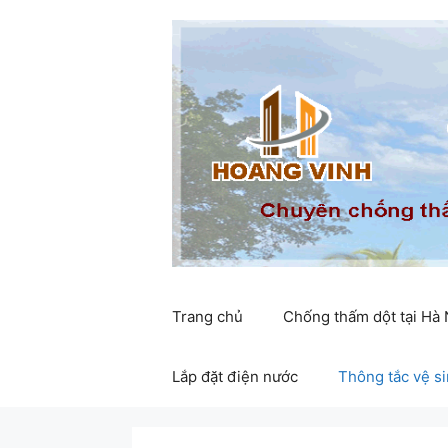
Chuyển
đến
nội
dung
Trang chủ
Chống thấm dột tại Hà
Lắp đặt điện nước
Thông tắc vệ s