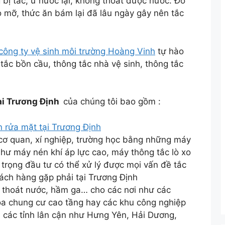
 bị tắc, ứ nước lại, không thoát được nước. Đó
do mỡ, thức ăn bám lại đã lâu ngày gây nên tắc
công ty vệ sinh môi trường Hoàng Vinh
tự hào
g tắc bồn cầu, thông tắc nhà vệ sinh, thông tắc
tại Trương Định
của chúng tôi bao gồm :
n rửa mặt tại Trương Định
 cơ quan, xí nghiệp, trường học bằng những máy
 như máy nén khí áp lực cao, máy thông tắc lò xo
 trọng đầu tư có thể xử lý được mọi vấn đề tắc
ch hàng gặp phải tại Trương Định
 thoát nước, hầm ga… cho các nơi như các
òa chung cư cao tầng hay các khu công nghiệp
à các tỉnh lân cận như Hưng Yên, Hải Dương,