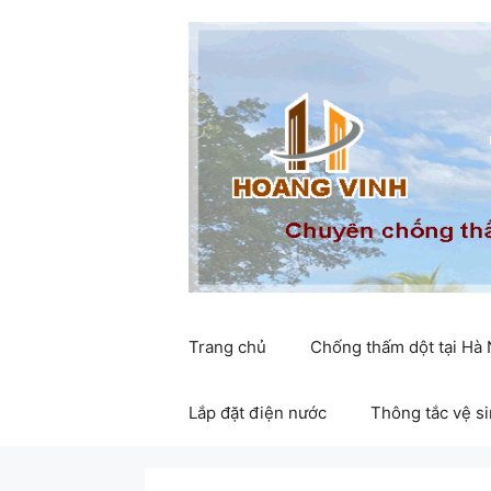
Chuyển
đến
nội
dung
Trang chủ
Chống thấm dột tại Hà
Lắp đặt điện nước
Thông tắc vệ s