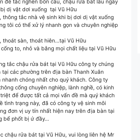
ấn đề tắc nghẽn bồn cầu, chậu rửa bát lâu ngày
bị dị vật dơi xuống tại Vũ Hữu
 thông tắc nhà vệ sinh khi bị dơi dị vật xuống
ng tôi có thể xử lý nhanh gọn và chuyên nghiệp
thoát sàn, thoát hiên…tại Vũ Hữu
cống to, nhỏ và bằng mọi chất liệu tại Vũ Hữu
ông tắc chậu rửa bát tại Vũ Hữu công ty chúng
h tại các phường trên địa bàn Thanh Xuân
 nhanh chóng nhất cho quý khách. Công ty
thông cống chuyên nghiệp, lành nghề, có kinh
triệt để được tất cả mọi vấn đề mà quý khách
 tình trạng này, đã có công ty vệ sinh môi
g đơn vị uy tín nhất hiện nay trên địa bàn tại
g bể phốt bị ứ đầy…
 chậu rửa bát tại Vũ Hữu, vui lòng liên hệ Mr