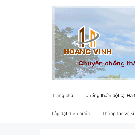
Chuyển
đến
nội
dung
Trang chủ
Chống thấm dột tại Hà
Lắp đặt điện nước
Thông tắc vệ s