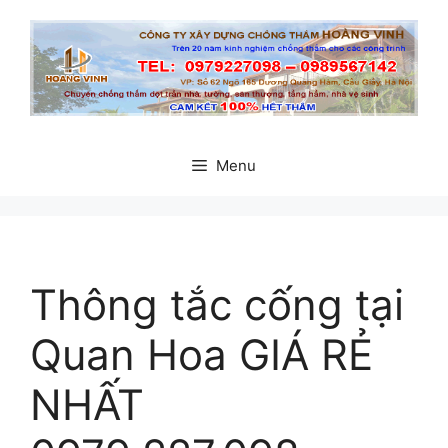
Chuyển
đến
nội
dung
Menu
Thông tắc cống tại
Quan Hoa GIÁ RẺ
NHẤT