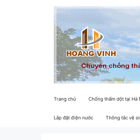
Chuyển
đến
nội
dung
Trang chủ
Chống thấm dột tại Hà
Lắp đặt điện nước
Thông tắc vệ s