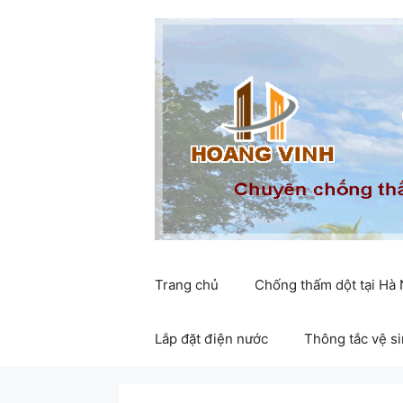
Chuyển
đến
nội
dung
Trang chủ
Chống thấm dột tại Hà
Lắp đặt điện nước
Thông tắc vệ s