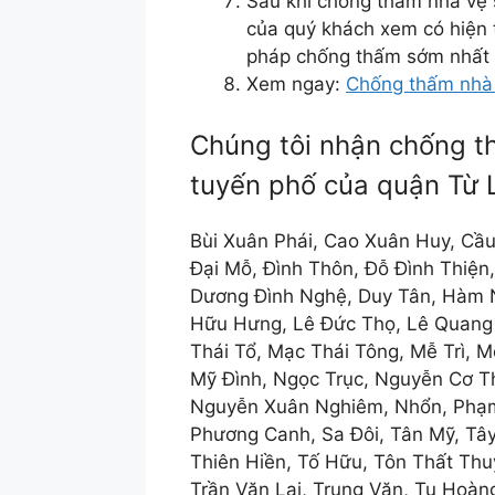
Sau khi chống thấm nhà vệ s
của quý khách xem có hiện 
pháp chống thấm sớm nhất
Xem ngay:
Chống thấm nhà 
Chúng tôi nhận chống th
tuyến phố của quận Từ 
Bùi Xuân Phái, Cao Xuân Huy, Cầu
Đại Mỗ, Đình Thôn, Đỗ Đình Thiệ
Dương Đình Nghệ, Duy Tân, Hàm N
Hữu Hưng, Lê Đức Thọ, Lê Quang
Thái Tổ, Mạc Thái Tông, Mễ Trì, 
Mỹ Đình, Ngọc Trục, Nguyễn Cơ T
Nguyễn Xuân Nghiêm, Nhổn, Phạm
Phương Canh, Sa Đôi, Tân Mỹ, Tây
Thiên Hiền, Tố Hữu, Tôn Thất Thu
Trần Văn Lai, Trung Văn, Tu Hoà