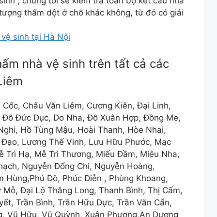
inh , chúng tôi sẽ kiểm tra toàn bộ kết cấu nhà
tượng thấm dột ở chỗ khác không, từ đó có giải
vệ sinh tại Hà Nội
ấm nhà vệ sinh trên tất cả các
Liêm
 Cốc, Châu Văn Liêm, Cương Kiên, Đại Linh,
n, Đỗ Đức Dục, Do Nha, Đỗ Xuân Hợp, Đồng Me,
ghi, Hồ Tùng Mậu, Hoài Thanh, Hòe Nhai,
 Đạo, Lương Thế Vinh, Lưu Hữu Phước, Mạc
Mễ Trì Hạ, Mễ Trì Thương, Miếu Đầm, Miêu Nha,
hạch, Nguyễn Đổng Chi, Nguyễn Hoàng,
 Hùng,Phú Đô, Phúc Diễn , Phùng Khoang,
 Mỗ, Đại Lộ Thăng Long, Thanh Bình, Thị Cấm,
yết, Trần Bình, Trần Hữu Dực, Trần Văn Cẩn,
ng, Vũ Hữu, Vũ Quỳnh, Xuân Phương,An Dương