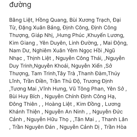
đường
Bằng Liệt, Hồng Quang, Bùi Xương Trạch, Đại
Từ, Đặng Xuân Bảng, Định Công, Định Công
Thượng, Giáp Nhị, ,Hưng Phúc ,Khuyến Lương,
Kim Giang , Yên Duyên, Linh Đường, , Mai Động,
Nam Dư, Nghiêm Xuân Yêm Ngọc Hồi ,Ngũ
Nhạc , Thịnh Liệt , Nguyễn Công Thái, ,Nguyễn
Duy Trinh,Nguyễn Khoái, Nguyễn Xiển ,Sở
Thượng, Tam Trinh,Tây Trà ,Thanh Đàm,Thúy
Lĩnh, Trần Điền, Trần Thủ Độ, Trương Định
,Tương Mai ,Vĩnh Hưng, Vũ Tông Phan, Yên Sở ,
Bùi Huy Bích , Nguyễn Chính Định Công Hạ,
Đông Thiên , , Hoàng Liệt , Kim Đồng , Lương
Khánh Thiện , Nguyễn An Ninh , , Nguyễn Đức
Cảnh , Nguyễn Hữu Thọ , ,Tân Mai , , Thanh Lân
, Trần Nguyên Đán , Nguyễn Cảnh Dị , Trần Hòa