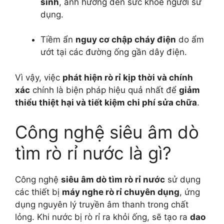
sinh
, ảnh hưởng đến sức khỏe người sử
dụng.
Tiềm ẩn
nguy cơ chập cháy điện
do ẩm
ướt tại các đường ống gần dây điện.
Vì vậy, việc
phát hiện rò rỉ kịp thời và chính
xác
chính là biện pháp hiệu quả nhất để
giảm
thiểu thiệt hại và tiết kiệm chi phí sửa chữa
.
Công nghệ siêu âm dò
tìm rò rỉ nước là gì?
Công nghệ
siêu âm dò tìm rò rỉ nước
sử dụng
các thiết bị
máy nghe rò rỉ chuyên dụng
, ứng
dụng nguyên lý truyền âm thanh trong chất
lỏng. Khi nước bị rò rỉ ra khỏi ống, sẽ tạo ra
dao