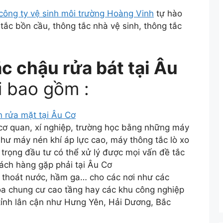
công ty vệ sinh môi trường Hoàng Vinh
tự hào
g tắc bồn cầu, thông tắc nhà vệ sinh, thông tắc
c chậu rửa bát tại Âu
i bao gồm :
n rửa mặt tại Âu Cơ
 cơ quan, xí nghiệp, trường học bằng những máy
 như máy nén khí áp lực cao, máy thông tắc lò xo
 trọng đầu tư có thể xử lý được mọi vấn đề tắc
ch hàng gặp phải tại Âu Cơ
 thoát nước, hầm ga… cho các nơi như các
òa chung cư cao tầng hay các khu công nghiệp
tỉnh lân cận như Hưng Yên, Hải Dương, Bắc