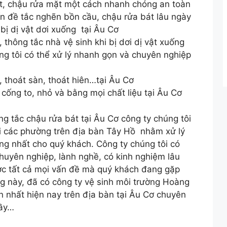
t, chậu rửa mặt một cách nhanh chóng an toàn
ấn đề tắc nghẽn bồn cầu, chậu rửa bát lâu ngày
bị dị vật dơi xuống tại Âu Cơ
 thông tắc nhà vệ sinh khi bị dơi dị vật xuống
ng tôi có thể xử lý nhanh gọn và chuyên nghiệp
thoát sàn, thoát hiên…tại Âu Cơ
cống to, nhỏ và bằng mọi chất liệu tại Âu Cơ
ng tắc chậu rửa bát tại Âu Cơ công ty chúng tôi
i các phường trên địa bàn Tây Hồ nhằm xử lý
g nhất cho quý khách. Công ty chúng tôi có
huyên nghiệp, lành nghề, có kinh nghiệm lâu
ợc tất cả mọi vấn đề mà quý khách đang gặp
ạng này, đã có công ty vệ sinh môi trường Hoàng
ín nhất hiện nay trên địa bàn tại Âu Cơ chuyên
đầy…