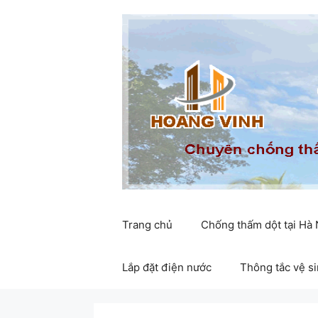
Chuyển
đến
nội
dung
Trang chủ
Chống thấm dột tại Hà
Lắp đặt điện nước
Thông tắc vệ s