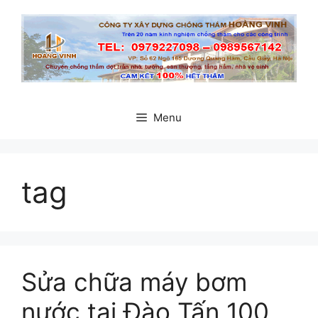
Chuyển
đến
nội
dung
Menu
tag
Sửa chữa máy bơm
nước tại Đào Tấn 100