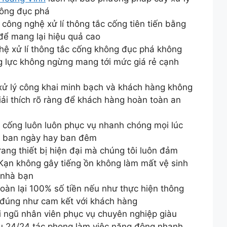
hông đục phá
 công nghệ xử lí thông tắc cống tiên tiến bằng
để mang lại hiệu quả cao
hệ xử lí thông tắc cống không đục phá không
ng lực không ngừng mang tới mức giá rẻ cạnh
 xử lý công khai minh bạch và khách hàng không
iải thích rõ ràng để khách hàng hoàn toàn an
c cống luôn luôn phục vụ nhanh chóng mọi lúc
ết ban ngày hay ban đêm
ang thiết bị hiện đại mà chúng tôi luôn đảm
 Kạn không gây tiếng ồn không làm mất vệ sinh
 nhà bạn
hoàn lại 100% số tiền nếu như thực hiện thông
 đúng như cam kết với khách hàng
i ngũ nhân viên phục vụ chuyên nghiệp giàu
vụ 24/24 tác phong làm việc năng động nhanh