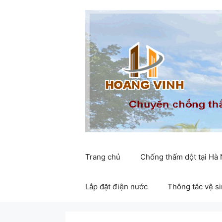
Chuyển
đến
nội
dung
Trang chủ
Chống thấm dột tại Hà
Lắp đặt điện nước
Thông tắc vệ s