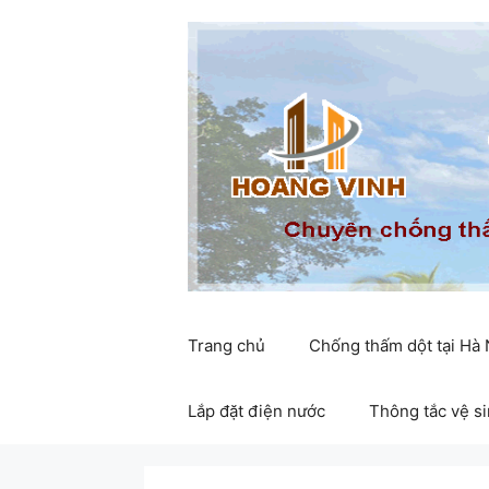
Chuyển
đến
nội
dung
Trang chủ
Chống thấm dột tại Hà
Lắp đặt điện nước
Thông tắc vệ s