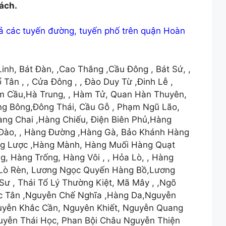
ách.
cả các tuyến đường, tuyến phố trên quận Hoàn
Linh, Bát Đàn, ,Cao Thắng ,Cầu Đông , Bát Sứ, ,
ân , , Cửa Đông , , Đào Duy Từ ,Đinh Lễ ,
m Cầu,Hà Trung, , Hàm Tử, Quan Hàn Thuyên,
àng Bông,Đông Thái, Cầu Gỗ , Phạm Ngũ Lão,
ng Chai ,Hàng Chiếu, Điện Biên Phủ,Hàng
 Đào, , Hàng Đường ,Hàng Gà, Bảo Khánh Hàng
ng Lược ,Hàng Mành, Hàng Muối Hàng Quạt
g, Hàng Trống, Hàng Vôi , , Hỏa Lò, , Hàng
, Lò Rèn, Lương Ngọc Quyến Hàng Bồ,Lương
Sư , Thái Tổ Lý Thường Kiệt, Mã Mây , ,Ngõ
c Tân ,Nguyễn Chế Nghĩa ,Hàng Da,Nguyễn
uyễn Khắc Cần, Nguyên Khiết, Nguyễn Quang
uyễn Thái Học, Phan Bội Châu Nguyễn Thiện