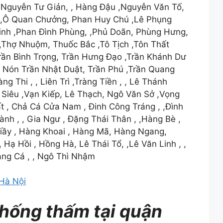
Nguyễn Tư Giản, , Hàng Đậu ,Nguyễn Văn Tố,
ờ ,Ô Quan Chưởng, Phan Huy Chú ,Lê Phụng
nh ,Phan Đình Phùng, ,Phủ Doãn, Phùng Hưng,
,Thợ Nhuộm, Thuốc Bắc ,Tô Tịch ,Tôn Thất
rần Bình Trọng, Trần Hưng Đạo ,Trần Khánh Dư
 Nón Trần Nhật Duật, Trần Phú ,Trần Quang
g Thi , , Liên Trì ,Tràng Tiền , , Lê Thánh
Siêu ,Vạn Kiếp, Lê Thạch, Ngô Văn Sở ,Vọng
t , Chả Cá Cửa Nam , Đinh Công Tráng , ,Đình
nh , , Gia Ngư , Đặng Thái Thân , ,Hàng Bè ,
ầy , Hàng Khoai , Hàng Mã, Hàng Ngang,
 Hạ Hồi , Hồng Hà, Lê Thái Tổ, ,Lê Văn Linh , ,
àng Cá , , Ngô Thì Nhậm
Hà Nội
hống thấm tại quận