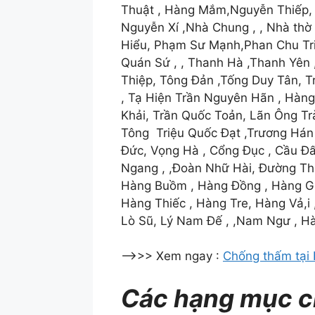
Thuật , Hàng Mắm,Nguyễn Thiếp, 
Nguyễn Xí ,Nhà Chung , , Nhà th
Hiểu, Phạm Sư Mạnh,Phan Chu Tri
Quán Sứ , , Thanh Hà ,Thanh Yên 
Thiệp, Tông Đản ,Tống Duy Tân, T
, Tạ Hiện Trần Nguyên Hãn , Hàng
Khải, Trần Quốc Toản, Lãn Ông Tràn
Tông Triệu Quốc Đạt ,Trương Hán 
Đức, Vọng Hà , Cổng Đục , Cầu Đấ
Ngang , ,Đoàn Nhữ Hài, Đường Thà
Hàng Buồm , Hàng Đồng , Hàng Gi
Hàng Thiếc , Hàng Tre, Hàng Vả,i ,
Lò Sũ, Lý Nam Đế , ,Nam Ngư , H
—->>> Xem ngay :
Chống thấm tại 
Các hạng mục c