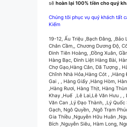
sẽ
hoàn lại 100% tiền cho quý kh
Chúng tôi phục vụ quý khách tất 
Kiếm
19-12, Ấu Triệu ,Bạch Đằng, ,Bảo 
Chân Cầm,, Chương Dương Độ, Cổ T
Đinh Tiên Hoàng, ,Đồng Xuân, Gầ
Hàng Bạc, Đinh Liệt Hàng Bài, H
Chợ Gạo,Hàng Cân, Dã Tượng , Hà
Chĩnh Nhà Hỏa,Hàng Cót , ,Hàng
Gai , , Hàng Giấy ,Hàng Hòm, Hà
,Hàng Rươi, Hàng Thịt, Hàng Thùn
Khay ,Huế ,Lê Lai,Lê Văn Hưu , 
Văn Can ,Lý Đạo Thành, ,Lý Quốc 
Gạch, Ngô Quyền, ,Ngõ Trạm Phú
Gia Thiều ,Nguyễn Hữu Huân ,Ng
Bích ,Nguyễn Siêu, Hàm Long, Ng