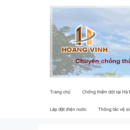
Chuyển
đến
nội
dung
Trang chủ
Chống thấm dột tại Hà
Lắp đặt điện nước
Thông tắc vệ s