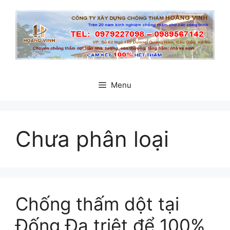
Chuyển
đến
nội
dung
Menu
Chưa phân loại
Chống thấm dột tại
Đống Đa triệt để 100%