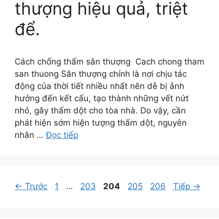
thượng hiệu quả, triệt
để.
Cách chống thấm sân thượng Cach chong tham
san thuong Sân thượng chính là nơi chịu tác
động của thời tiết nhiều nhất nên dễ bị ảnh
hưởng đến kết cấu, tạo thành những vết nứt
nhỏ, gây thấm dột cho tòa nhà. Do vậy, cần
phát hiện sớm hiện tượng thấm dột, nguyên
nhân …
Đọc tiếp
Trang
Trang
Trang
Trang
Trang
←
Trước
1
…
203
204
205
206
Tiếp
→