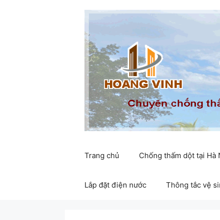
Chuyển
đến
nội
dung
Trang chủ
Chống thấm dột tại Hà
Lắp đặt điện nước
Thông tắc vệ s