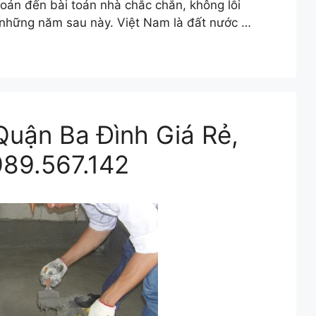
toán đến bài toán nhà chắc chắn, không lỗi
ột những năm sau này. Việt Nam là đất nước …
Quận Ba Đình Giá Rẻ,
989.567.142