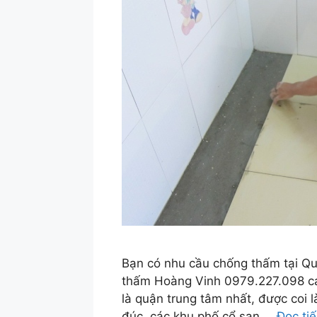
Bạn có nhu cầu chống thấm tại Qu
thấm Hoàng Vinh 0979.227.098 cam
là quận trung tâm nhất, được coi l
đúc, các khu phố cổ san …
Đọc ti